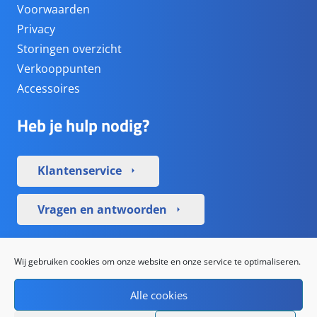
Voorwaarden
Privacy
Storingen overzicht
Verkooppunten
Accessoires
Heb je hulp nodig?
Klantenservice
arrow_right
Vragen en antwoorden
arrow_right
Sociale media
Wij gebruiken cookies om onze website en onze service te optimaliseren.
Alle cookies