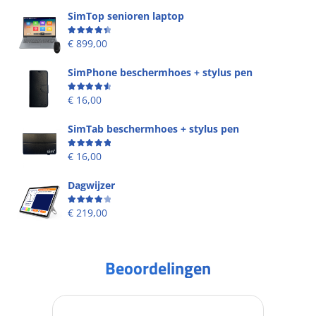
SimTop senioren laptop
Beoordeling
4.49
uit 5
€
899,00
SimPhone beschermhoes + stylus pen
Beoordeling
4.67
uit 5
€
16,00
SimTab beschermhoes + stylus pen
Beoordeling
5.00
uit 5
€
16,00
Dagwijzer
Beoordeling
4.00
uit 5
€
219,00
Beoordelingen