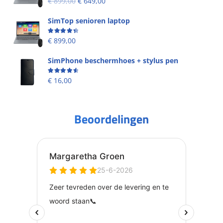
€
899,00
€
649,00
SimTop senioren laptop
Beoordeling
4.49
uit 5
€
899,00
SimPhone beschermhoes + stylus pen
Beoordeling
4.67
uit 5
€
16,00
Beoordelingen