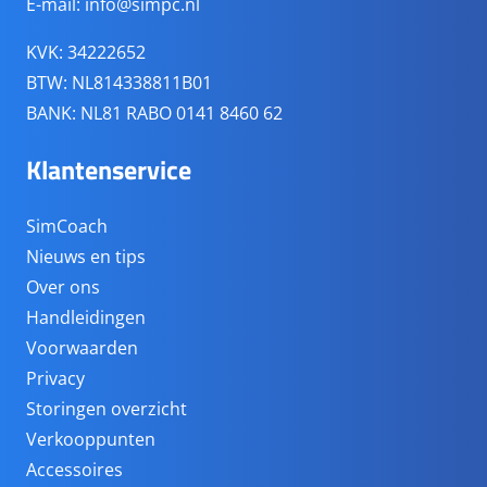
E-mail:
info@simpc.nl
KVK: 34222652
BTW: NL814338811B01
BANK: NL81 RABO 0141 8460 62
Klantenservice
SimCoach
Nieuws en tips
Over ons
Handleidingen
Voorwaarden
Privacy
Storingen overzicht
Verkooppunten
Accessoires