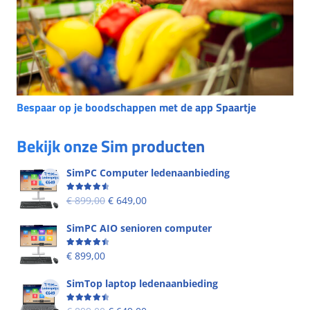
Bespaar op je boodschappen met de app Spaartje
Bekijk onze Sim producten
SimPC Computer ledenaanbieding
Beoordeling
4.60
uit 5
€
899,00
€
649,00
SimPC AIO senioren computer
Beoordeling
4.58
uit 5
€
899,00
SimTop laptop ledenaanbieding
Beoordeling
4.53
uit 5