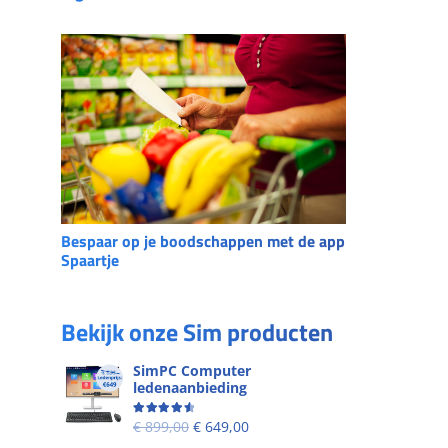
Bespaar op je boodschappen met de app
Spaartje
Bekijk onze Sim producten
SimPC Computer
ledenaanbieding
Beoordeling
4.60
uit 5
€
899,00
€
649,00