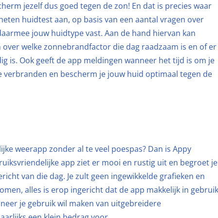
cherm jezelf dus goed tegen de zon! En dat is precies waar
heten huidtest aan, op basis van een aantal vragen over
 daarmee jouw huidtype vast. Aan de hand hiervan kan
n over welke zonnebrandfactor die dag raadzaam is en of er
 is. Ook geeft de app meldingen wanneer het tijd is om je
te verbranden en bescherm je jouw huid optimaal tegen de
ijke weerapp zonder al te veel poespas? Dan is Appy
ksvriendelijke app ziet er mooi en rustig uit en begroet je
richt van die dag. Je zult geen ingewikkelde grafieken en
men, alles is erop ingericht dat de app makkelijk in gebrui
anneer je gebruik wil maken van uitgebreidere
jaarlijks een klein bedrag voor.