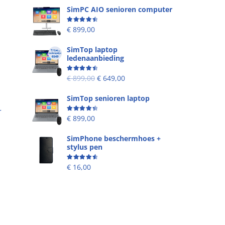
SimPC AIO senioren computer
Beoordeling
4.58
uit 5
€
899,00
SimTop laptop
ledenaanbieding
Beoordeling
4.53
uit 5
€
899,00
€
649,00
SimTop senioren laptop
r
Beoordeling
4.49
uit 5
€
899,00
SimPhone beschermhoes +
stylus pen
Beoordeling
4.67
uit 5
€
16,00