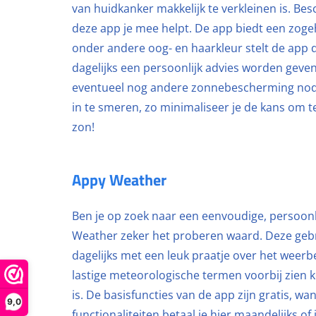
van huidkanker makkelijk te verkleinen is. Bes
deze app je mee helpt. De app biedt een zoge
onder andere oog- en haarkleur stelt de app
dagelijks een persoonlijk advies worden geve
eventueel nog andere zonnebescherming nodig
in te smeren, zo minimaliseer je de kans om 
zon!
Appy Weather
Ben je op zoek naar een eenvoudige, persoonl
Weather zeker het proberen waard. Deze gebrui
dagelijks met een leuk praatje over het weerbe
lastige meteorologische termen voorbij zien ko
is. De basisfuncties van de app zijn gratis, w
9,0
functionaliteiten betaal je hier maandelijks of 