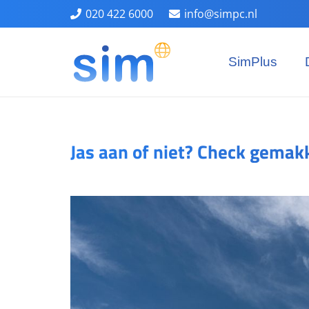
020 422 6000
info@simpc.nl
SimPlus
Jas aan of niet? Check gemak