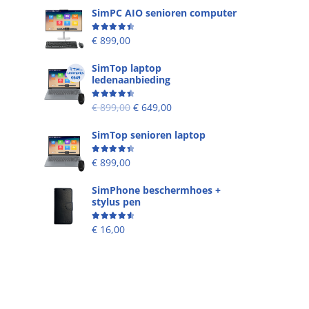
SimPC AIO senioren computer
Beoordeling
4.58
uit 5
€
899,00
SimTop laptop
ledenaanbieding
Beoordeling
4.53
uit 5
€
899,00
€
649,00
SimTop senioren laptop
Beoordeling
4.49
uit 5
€
899,00
SimPhone beschermhoes +
stylus pen
Beoordeling
4.67
uit 5
€
16,00