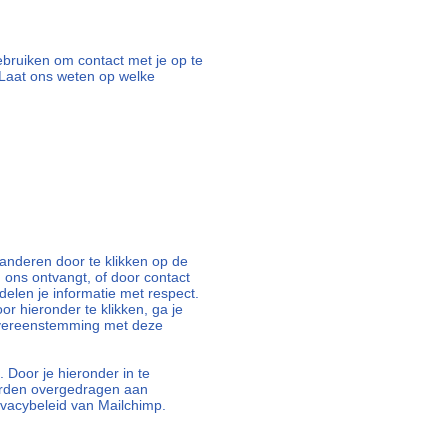
 gebruiken om contact met je op te
Laat ons weten op welke
nderen door te klikken op de
n ons ontvangt, of door contact
elen je informatie met respect.
oor hieronder te klikken, ga je
overeenstemming met deze
 Door je hieronder in te
orden overgedragen aan
ivacybeleid van Mailchimp.