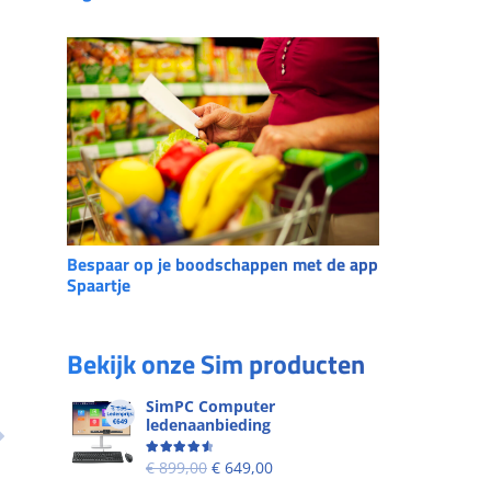
Bespaar op je boodschappen met de app
Spaartje
Bekijk onze Sim producten
SimPC Computer
ledenaanbieding
Beoordeling
4.60
uit 5
€
899,00
€
649,00