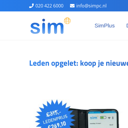
020 422 6000
info@simpc.nl
SimPlus
Leden opgelet: koop je nieuw