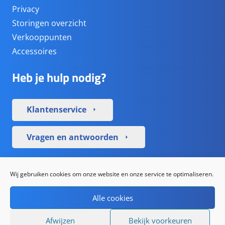
Privacy
Storingen overzicht
Verkooppunten
Accessoires
Heb je hulp nodig?
Klantenservice
arrow_right
Vragen en antwoorden
arrow_right
Sociale media
Wij gebruiken cookies om onze website en onze service te optimaliseren.
Alle cookies
Afwijzen
Bekijk voorkeuren