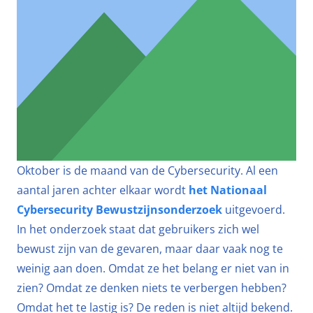
Oktober is de maand van de Cybersecurity. Al een
aantal jaren achter elkaar wordt
het Nationaal
Cybersecurity Bewustzijnsonderzoek
uitgevoerd.
In het onderzoek staat dat gebruikers zich wel
bewust zijn van de gevaren, maar daar vaak nog te
weinig aan doen. Omdat ze het belang er niet van in
zien? Omdat ze denken niets te verbergen hebben?
Omdat het te lastig is? De reden is niet altijd bekend.