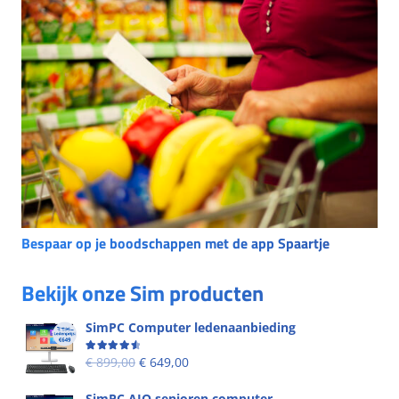
Bespaar op je boodschappen met de app Spaartje
Bekijk onze Sim producten
SimPC Computer ledenaanbieding
Beoordeling
4.60
uit 5
€
899,00
€
649,00
SimPC AIO senioren computer