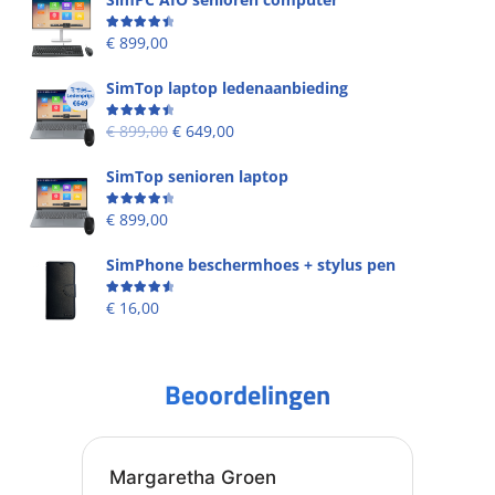
Beoordeling
4.58
uit 5
€
899,00
SimTop laptop ledenaanbieding
Beoordeling
4.53
uit 5
€
899,00
€
649,00
SimTop senioren laptop
Beoordeling
4.49
uit 5
€
899,00
SimPhone beschermhoes + stylus pen
Beoordeling
4.67
uit 5
€
16,00
Beoordelingen