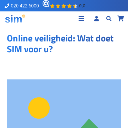
020 422 6000
Online veiligheid: Wat doet
SIM voor u?