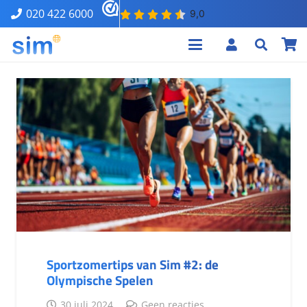
020 422 6000
Sportzomertips van Sim #2: de
Olympische Spelen
30 juli 2024
Geen reacties