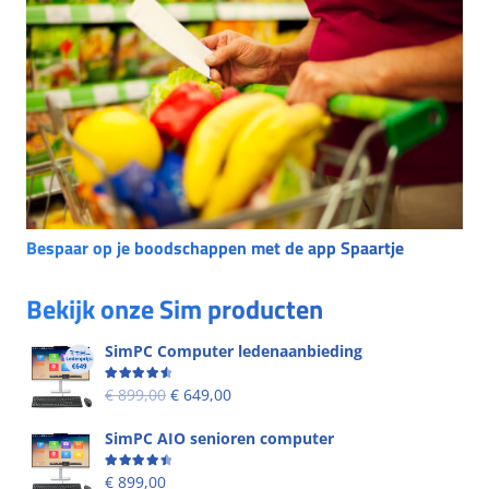
Bespaar op je boodschappen met de app Spaartje
Bekijk onze Sim producten
SimPC Computer ledenaanbieding
Beoordeling
4.60
uit 5
€
899,00
€
649,00
SimPC AIO senioren computer
Beoordeling
4.58
uit 5
€
899,00