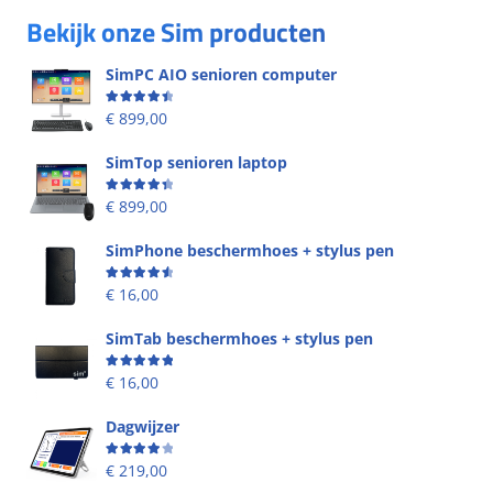
Bekijk onze Sim producten
SimPC AIO senioren computer
Beoordeling
4.58
uit 5
€
899,00
SimTop senioren laptop
Beoordeling
4.49
uit 5
€
899,00
SimPhone beschermhoes + stylus pen
Beoordeling
4.67
uit 5
€
16,00
SimTab beschermhoes + stylus pen
Beoordeling
5.00
uit 5
€
16,00
Dagwijzer
Beoordeling
4.00
uit 5
€
219,00