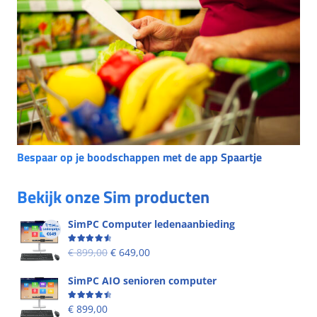
Bespaar op je boodschappen met de app Spaartje
Bekijk onze Sim producten
SimPC Computer ledenaanbieding
Beoordeling
4.60
uit 5
€
899,00
€
649,00
SimPC AIO senioren computer
Beoordeling
4.58
uit 5
€
899,00