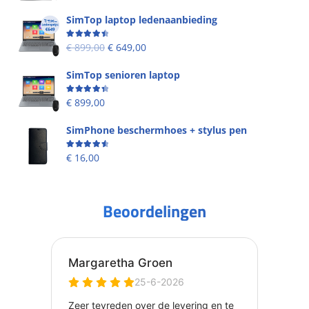
SimTop laptop ledenaanbieding
Beoordeling
4.53
uit 5
€
899,00
€
649,00
SimTop senioren laptop
Beoordeling
4.49
uit 5
€
899,00
SimPhone beschermhoes + stylus pen
Beoordeling
4.67
uit 5
€
16,00
Beoordelingen