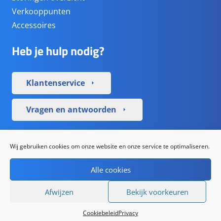
Verkooppunten
Accessoires
Heb je hulp nodig?
Klantenservice
arrow_right
Vragen en antwoorden
arrow_right
Sociale media
Wij gebruiken cookies om onze website en onze service te optimaliseren.
Alle cookies
Afwijzen
Bekijk voorkeuren
De waardering van www.simpc.nl bij
WebwinkelKeur
Cookiebeleid
Privacy
Reviews
is 9.0/10 gebaseerd op 1195 reviews.