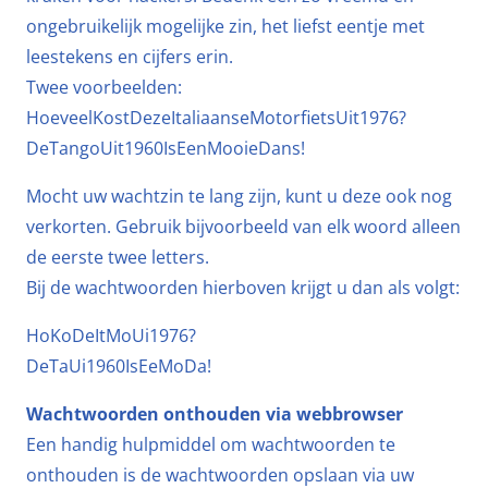
ongebruikelijk mogelijke zin, het liefst eentje met
leestekens en cijfers erin.
Twee voorbeelden:
HoeveelKostDezeItaliaanseMotorfietsUit1976?
DeTangoUit1960IsEenMooieDans!
Mocht uw wachtzin te lang zijn, kunt u deze ook nog
verkorten. Gebruik bijvoorbeeld van elk woord alleen
de eerste twee letters.
Bij de wachtwoorden hierboven krijgt u dan als volgt:
HoKoDeItMoUi1976?
DeTaUi1960IsEeMoDa!
Wachtwoorden onthouden via webbrowser
Een handig hulpmiddel om wachtwoorden te
onthouden is de wachtwoorden opslaan via uw