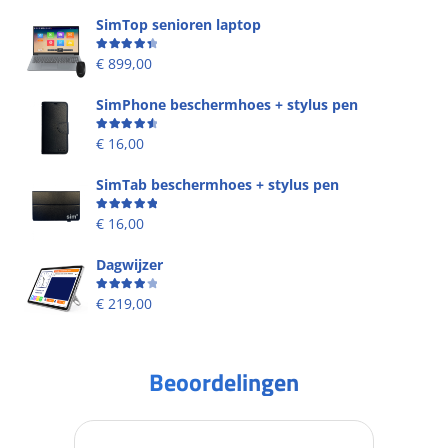
SimTop senioren laptop
Beoordeling
4.49
uit 5
€
899,00
SimPhone beschermhoes + stylus pen
Beoordeling
4.67
uit 5
€
16,00
SimTab beschermhoes + stylus pen
Beoordeling
5.00
uit 5
€
16,00
Dagwijzer
Beoordeling
4.00
uit 5
€
219,00
Beoordelingen