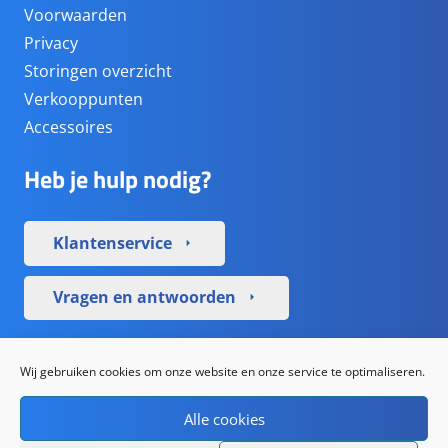
Voorwaarden
Privacy
Storingen overzicht
Verkooppunten
Accessoires
Heb je hulp nodig?
Klantenservice
arrow_right
Vragen en antwoorden
arrow_right
Sociale media
Wij gebruiken cookies om onze website en onze service te optimaliseren.
Alle cookies