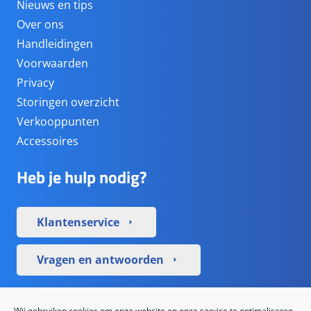
Nieuws en tips
Over ons
Handleidingen
Voorwaarden
Privacy
Storingen overzicht
Verkooppunten
Accessoires
Heb je hulp nodig?
Klantenservice
arrow_right
Vragen en antwoorden
arrow_right
Sociale media
Wij gebruiken cookies om onze website en onze service te optimaliseren.