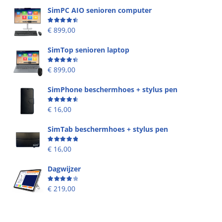
SimPC AIO senioren computer
Beoordeling
4.58
uit 5
€
899,00
SimTop senioren laptop
Beoordeling
4.49
uit 5
€
899,00
SimPhone beschermhoes + stylus pen
Beoordeling
4.67
uit 5
€
16,00
SimTab beschermhoes + stylus pen
Beoordeling
5.00
uit 5
€
16,00
Dagwijzer
Beoordeling
4.00
uit 5
€
219,00