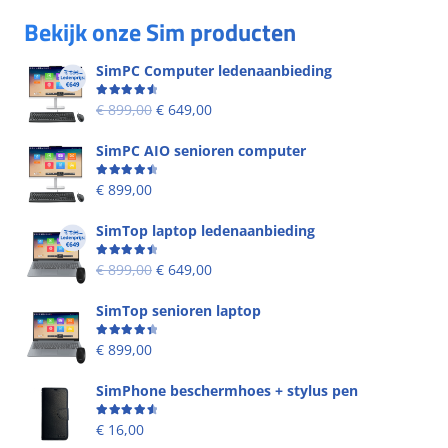
Bekijk onze Sim producten
SimPC Computer ledenaanbieding
Beoordeling
4.60
uit 5
€
899,00
€
649,00
SimPC AIO senioren computer
Beoordeling
4.58
uit 5
€
899,00
SimTop laptop ledenaanbieding
Beoordeling
4.53
uit 5
€
899,00
€
649,00
SimTop senioren laptop
Beoordeling
4.49
uit 5
€
899,00
SimPhone beschermhoes + stylus pen
Beoordeling
4.67
uit 5
€
16,00